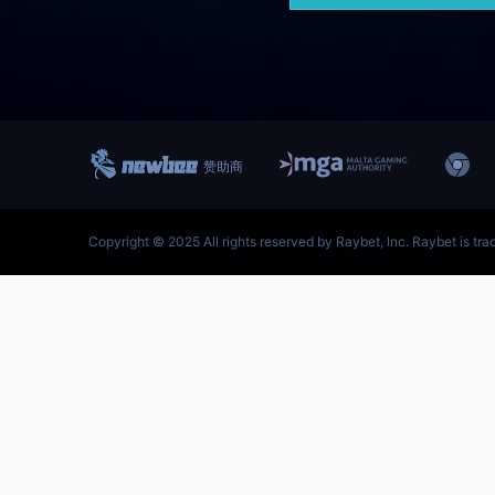
跳
至
内
容