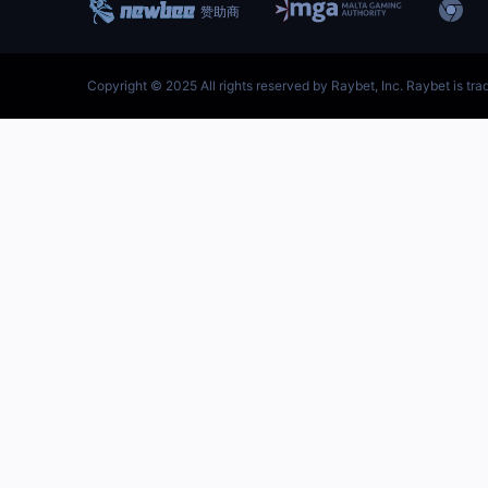
跳
至
内
容